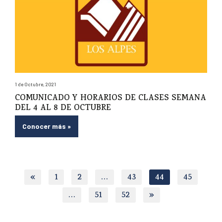
1 de Octubre, 2021
COMUNICADO Y HORARIOS DE CLASES SEMANA
DEL 4 AL 8 DE OCTUBRE
Conocer más
»
«
1
2
…
43
44
45
…
51
52
»