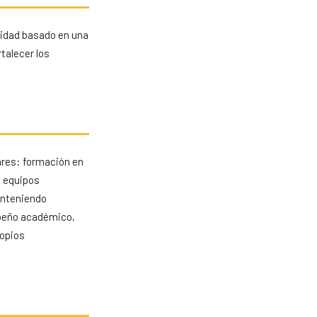
lidad basado en una
talecer los
ares: formación en
n equipos
anteniendo
mpeño académico,
ropios