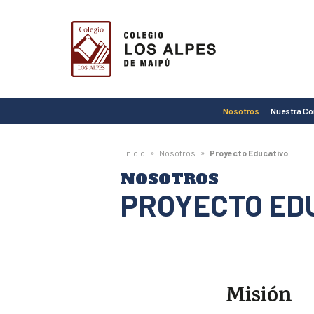
Colegio
Los
Alpes
de
Nosotros
Nuestra C
Maipú
»
»
Inicio
Nosotros
Proyecto Educativo
NOSOTROS
PROYECTO ED
Misión