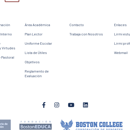
mación
Área Académica
Contacto
Enlaces
Interno
Plan Lector
Trabaja con Nosotros
Lirmi est
e
Uniforme Escolar
Lirmi pro
y Virtudes
Lista de Útiles
Webmail
 Pastoral
Objetivos
Reglamento de
Evaluación