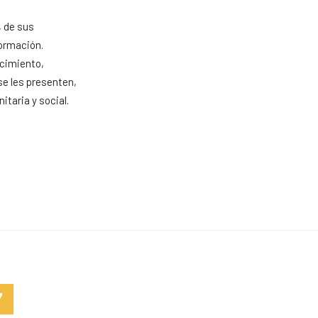
, de sus
formación.
ocimiento,
e les presenten,
taria y social.
7