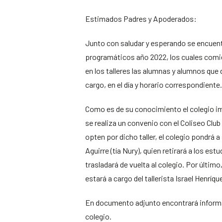
Estimados Padres y Apoderados:
Junto con saludar y esperando se encuentr
programáticos año 2022, los cuales comienz
en los talleres las alumnas y alumnos que
cargo, en el día y horario correspondiente.
Como es de su conocimiento el colegio impa
se realiza un convenio con el Coliseo Club
opten por dicho taller, el colegio pondrá a
Aguirre (tía Nury), quien retirará a los estu
trasladará de vuelta al colegio. Por últim
estará a cargo del tallerista Israel Henríqu
En documento adjunto encontrará informac
colegio.