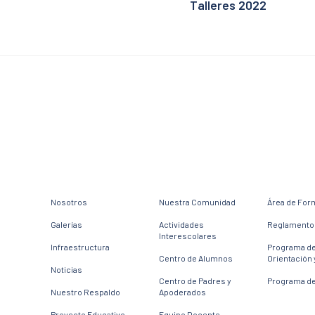
Talleres 2022
Nosotros
Nuestra Comunidad
Área de For
Galerías
Actividades
Reglamento 
Interescolares
Infraestructura
Programa d
Centro de Alumnos
Orientación 
Noticias
Centro de Padres y
Programa de
Nuestro Respaldo
Apoderados
Proyecto Educativo
Equipo Docente