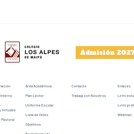
Admisión 202
mación
Área Académica
Contacto
Enlaces
Interno
Plan Lector
Trabaja con Nosotros
Lirmi est
e
Uniforme Escolar
Lirmi pro
y Virtudes
Lista de Útiles
Webmail
 Pastoral
Objetivos
Reglamento de