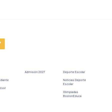
7
Admisión 2027
Deporte Escolar
udiante
Noticias Deporte
Escolar
fesor
Olimpiadas
BostonEduca