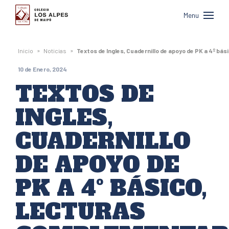
Colegio
Menu
Los
Alpes
»
»
Inicio
Noticias
Textos de Ingles, Cuadernillo de apoyo de PK a 4º b
de
10 de Enero, 2024
Maipú
TEXTOS DE
INGLES,
CUADERNILLO
DE APOYO DE
PK A 4º BÁSICO,
LECTURAS