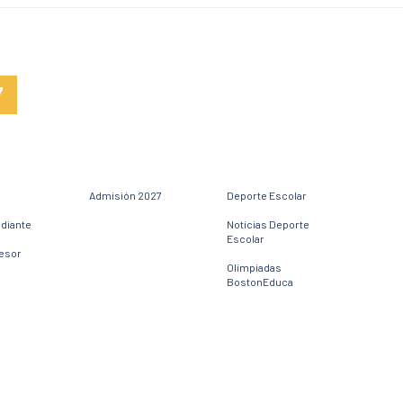
7
Admisión 2027
Deporte Escolar
udiante
Noticias Deporte
Escolar
fesor
Olimpiadas
BostonEduca