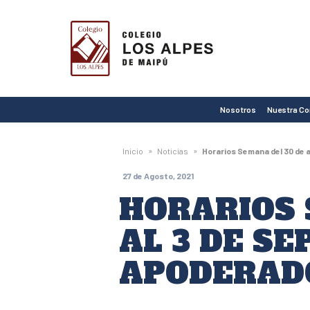
Colegio
Los
Alpes
de
Nosotros
Nuestra C
Maipú
»
»
Inicio
Noticias
Horarios Semana del 30 de 
27 de Agosto, 2021
HORARIOS 
AL 3 DE S
APODERAD