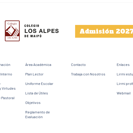
Admisión 202
mación
Área Académica
Contacto
Enlaces
Interno
Plan Lector
Trabaja con Nosotros
Lirmi est
e
Uniforme Escolar
Lirmi pro
y Virtudes
Lista de Útiles
Webmail
 Pastoral
Objetivos
Reglamento de
Evaluación