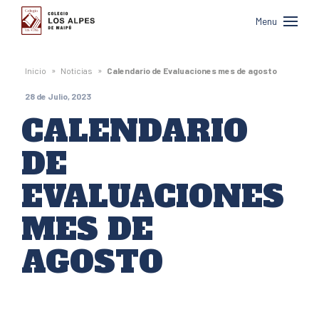
Colegio
Menu
Los
Alpes
»
»
Inicio
Noticias
Calendario de Evaluaciones mes de agosto
de
28 de Julio, 2023
Maipú
CALENDARIO
DE
EVALUACIONES
MES DE
AGOSTO