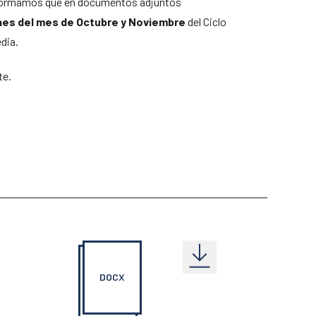
nformamos que en documentos adjuntos
nes del mes de Octubre y Noviembre
del Ciclo
dia.
te.
DOCX