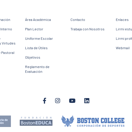
mación
Área Académica
Contacto
Enlaces
Interno
Plan Lector
Trabaja con Nosotros
Lirmi est
e
Uniforme Escolar
Lirmi pro
y Virtudes
Lista de Útiles
Webmail
 Pastoral
Objetivos
Reglamento de
Evaluación