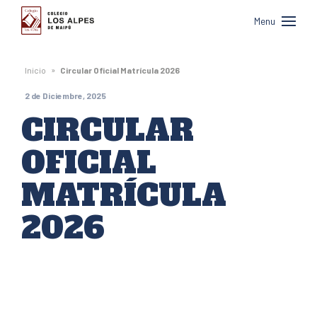
Colegio
Menu
Los
Alpes
»
Inicio
Circular Oficial Matrícula 2026
de
2 de Diciembre, 2025
Maipú
CIRCULAR
OFICIAL
MATRÍCULA
2026