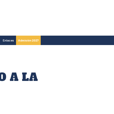
Enlaces
Admisión 2027
O A LA