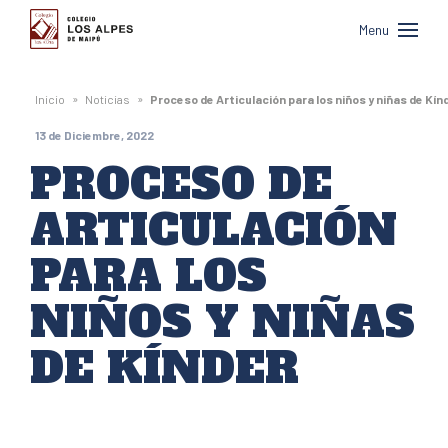
Colegio
Menu
Los
Alpes
»
»
Inicio
Noticias
Proceso de Articulación para los niños y niñas de Kín
de
13 de Diciembre, 2022
Maipú
PROCESO DE
ARTICULACIÓN
PARA LOS
NIÑOS Y NIÑAS
DE KÍNDER