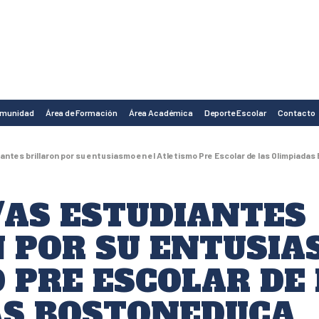
omunidad
Área de Formación
Área Académica
Deporte Escolar
Contacto
ntes brillaron por su entusiasmo en el Atletismo Pre Escolar de las Olimpiada
/AS ESTUDIANTES
 POR SU ENTUSIA
 PRE ESCOLAR DE
AS BOSTONEDUCA