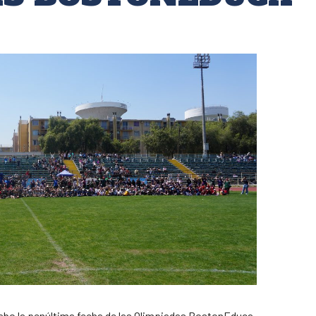
cabo la penúltima fecha de las Olimpiadas BostonEduca,