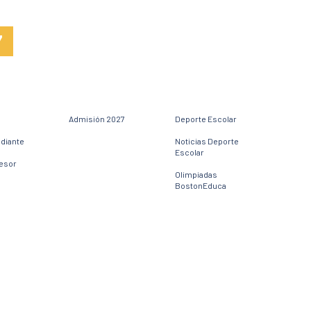
7
Admisión 2027
Deporte Escolar
udiante
Noticias Deporte
Escolar
fesor
Olimpiadas
BostonEduca