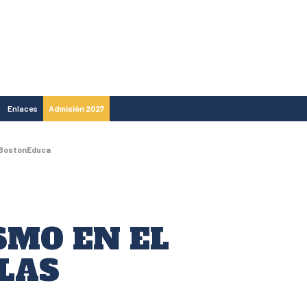
Enlaces
Admisión 2027
s BostonEduca
SMO EN EL
 LAS