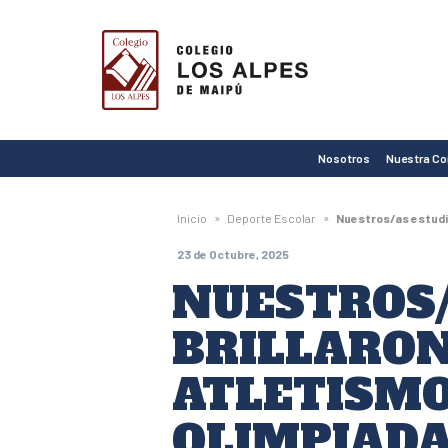
Colegio
Los
Alpes
de
Nosotros
Nuestra C
Maipú
»
»
Inicio
Deporte Escolar
Nuestros/as estudia
23 de Octubre, 2025
NUESTROS
BRILLARON
ATLETISMO
OLIMPIAD