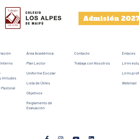
Admisión 202
mación
Área Académica
Contacto
Enlaces
Interno
Plan Lector
Trabaja con Nosotros
Lirmi est
e
Uniforme Escolar
Lirmi pro
y Virtudes
Lista de Útiles
Webmail
 Pastoral
Objetivos
Reglamento de
Evaluación