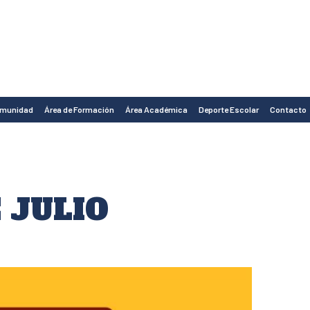
omunidad
Área de Formación
Área Académica
Deporte Escolar
Contacto
 JULIO