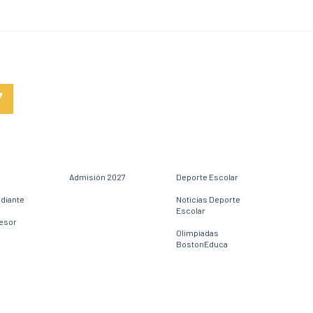
7
Admisión 2027
Deporte Escolar
udiante
Noticias Deporte
Escolar
fesor
Olimpiadas
BostonEduca