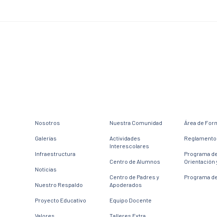
Nosotros
Nuestra Comunidad
Área de For
Galerías
Actividades
Reglamento 
Interescolares
Infraestructura
Programa d
Centro de Alumnos
Orientación 
Noticias
Centro de Padres y
Programa de
Nuestro Respaldo
Apoderados
Proyecto Educativo
Equipo Docente
Valores
Talleres Extra