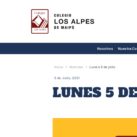
Colegio
Los
Alpes
de
Nosotros
Nuestra C
Maipú
»
»
Inicio
Noticias
Lunes 5 de julio
5 de Julio, 2021
LUNES 5 DE