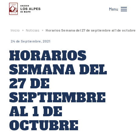
Colegio
Menu
Los
Alpes
»
»
Inicio
Noticias
Horarios Semana del 27 de septiembre al 1 de octubre
de
24 de Septiembre, 2021
Maipú
HORARIOS
SEMANA DEL
27 DE
SEPTIEMBRE
AL 1 DE
OCTUBRE