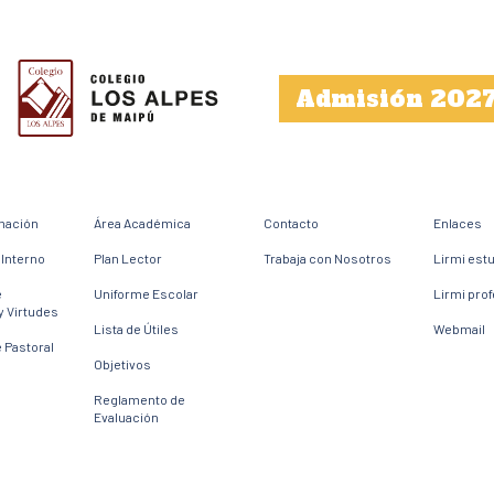
Admisión 202
mación
Área Académica
Contacto
Enlaces
Interno
Plan Lector
Trabaja con Nosotros
Lirmi est
e
Uniforme Escolar
Lirmi pro
y Virtudes
Lista de Útiles
Webmail
 Pastoral
Objetivos
Reglamento de
Evaluación