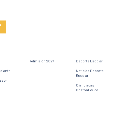
7
Admisión 2027
Deporte Escolar
udiante
Noticias Deporte
Escolar
fesor
Olimpiadas
BostonEduca