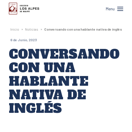
Colegio
Menu
Los
Alpes
»
»
Inicio
Noticias
Conversando con una hablante nativa de inglés
de
6 de Junio, 2023
Maipú
CONVERSANDO
CON UNA
HABLANTE
NATIVA DE
INGLÉS