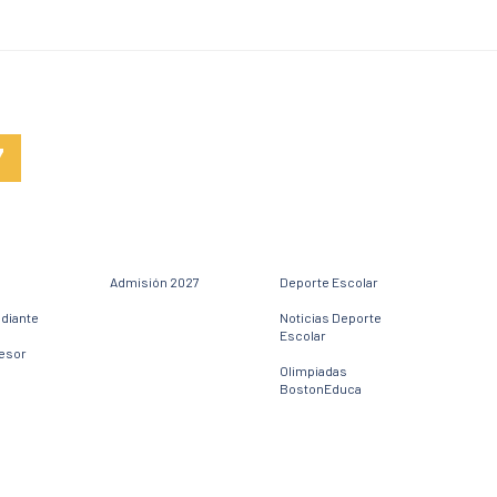
7
Admisión 2027
Deporte Escolar
udiante
Noticias Deporte
Escolar
fesor
Olimpiadas
BostonEduca