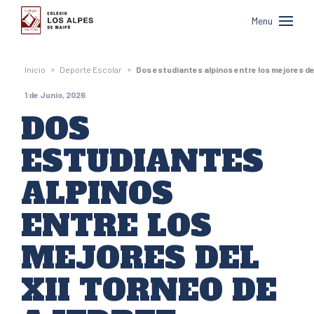
Colegio
Menu
Los
Alpes
»
»
Inicio
Deporte Escolar
Dos estudiantes alpinos entre los mejores de
de
1 de Junio, 2026
Maipú
DOS
ESTUDIANTES
ALPINOS
ENTRE LOS
MEJORES DEL
XII TORNEO DE