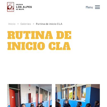
Colegio
Menu
Los
Alpes
»
»
Inicio
Galerías
Rutina de inicio CLA
de
RUTINA DE
Maipú
INICIO CLA