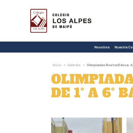
Colegio
Los
Alpes
de
Nosotros
Nuestra C
Maipú
»
»
Inicio
Galerías
Olimpiadas BostonEduca: At
OLIMPIADA
DE 1° A 6° 