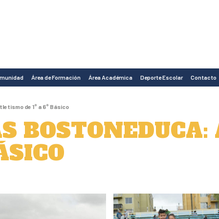
omunidad
Área de Formación
Área Académica
Deporte Escolar
Contacto
letismo de 1° a 6° Básico
S BOSTONEDUCA:
BÁSICO