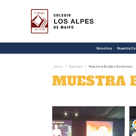
Colegio
Los
Alpes
de
Nosotros
Nuestra C
Maipú
»
»
Inicio
Galerías
Muestra Bodies Evolution
MUESTRA B