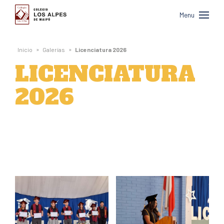
Colegio
Menu
Los
Alpes
»
»
Inicio
Galerías
Licenciatura 2026
de
LICENCIATURA
Maipú
2026