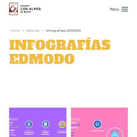
Colegio
Menu
Los
Alpes
»
»
Inicio
Galerías
Infografías EDMODO
de
INFOGRAFÍAS
Maipú
EDMODO