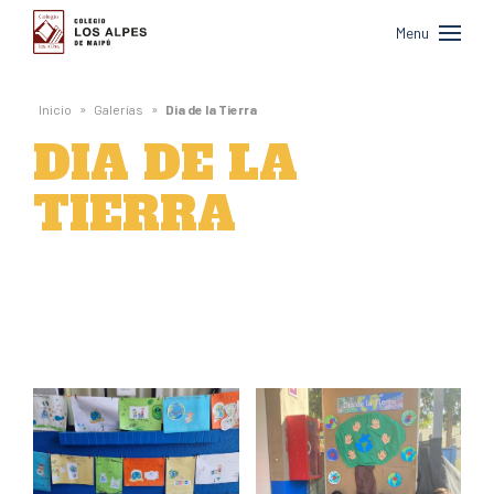
Colegio
Menu
Los
Alpes
»
»
Inicio
Galerías
Dia de la Tierra
de
DIA DE LA
Maipú
TIERRA