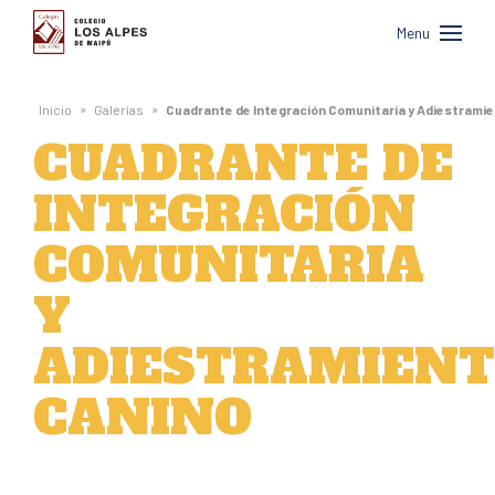
Colegio
Menu
Los
Alpes
»
»
Inicio
Galerías
Cuadrante de Integración Comunitaria y Adiestrami
de
CUADRANTE DE
Maipú
INTEGRACIÓN
COMUNITARIA
Y
ADIESTRAMIEN
CANINO