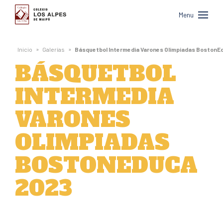
Colegio
Menu
Los
Alpes
»
»
Inicio
Galerías
Básquetbol Intermedia Varones Olimpiadas BostonE
de
BÁSQUETBOL
Maipú
INTERMEDIA
VARONES
OLIMPIADAS
BOSTONEDUCA
2023