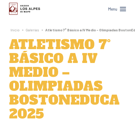
Colegio
Menu
Los
Alpes
»
»
Inicio
Galerías
Atletismo 7° Básico a IV Medio – Olimpiadas BostonE
de
ATLETISMO 7°
Maipú
BÁSICO A IV
MEDIO –
OLIMPIADAS
BOSTONEDUCA
2025