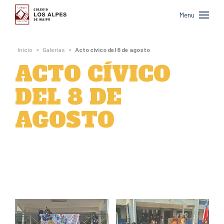
Colegio
Menu
Los
Alpes
»
»
Inicio
Galerías
Acto cívico del 8 de agosto
de
ACTO CÍVICO
Maipú
DEL 8 DE
AGOSTO